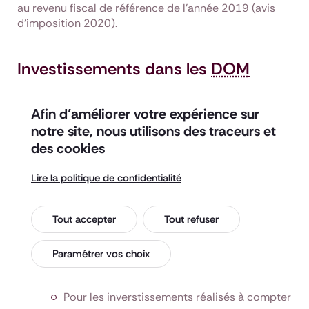
au revenu fiscal de référence de l'année 2019 (avis
d'imposition 2020).
Investissements dans les
DOM
Taux de la réduction d’impôt :
Afin d’améliorer votre expérience sur
24 % pour les investissements réalisés en
notre site, nous utilisons des traceurs et
2012.
des cookies
Plafonds de loyers pour le secteur libre :
Lire la politique de confidentialité
er
Pour les investissements réalisés du 1
janvier 2009 au 26 mai 2009
Tout accepter
Tout refuser
Pour les baux conclus ou renouvelés en
2021, le plafond de loyer mensuel par
Paramétrer vos choix
mètre carré, charges non comprises,
est fixé à 16,76.
Pour les inverstissements réalisés à compter