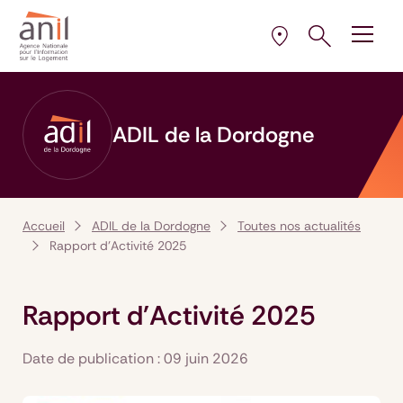
Aller au contenu
Aller à la navigation principale
Aller menu pied de page
Ouvrir le pann
Ouvrir
la plus proche de 
Sélectionner l’AD
ADIL de la Dordogne
Accueil
ADIL de la Dordogne
Toutes nos actualités
Rapport d'Activité 2025
Rapport d'Activité 2025
Date de publication : 09 juin 2026