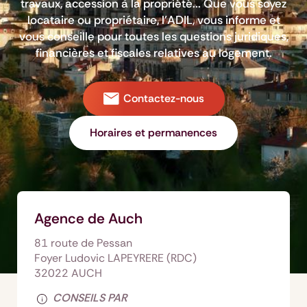
travaux, accession à la propriété... Que vous soyez
locataire ou propriétaire, l’ADIL, vous informe et
vous conseille pour toutes les questions juridiques,
financières et fiscales relatives au logement.
Contactez-nous
Horaires et permanences
Agence de Auch
81 route de Pessan
Foyer Ludovic LAPEYRERE (RDC)
32022 AUCH
CONSEILS PAR