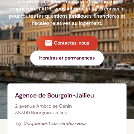
à la propriété...Que vous soyez locataire ou
propriétaire, l’ADIL, vous informe et vous conseille
pour toutes les questions juridiques, financières et
fiscales relatives au logement.
Contactez-nous
Horaires et permanences
Agence de Bourgoin-Jallieu
2 avenue Ambroise Genin
38300 Bourgoin-Jallieu
Uniquement sur rendez-vous