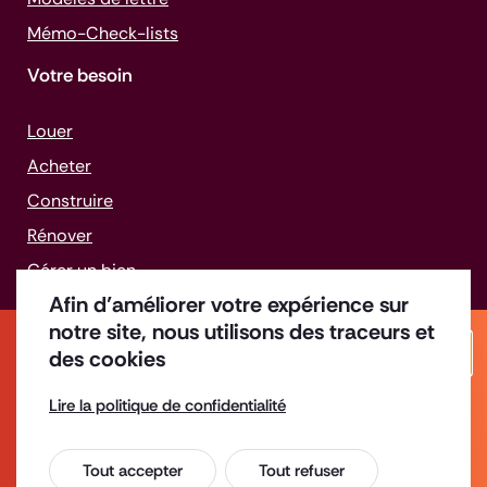
Mémo-
Check-lists
Votre besoin
Louer
Acheter
Construire
Rénover
Gérer un bien
Afin d’améliorer votre expérience sur
Faire face aux difficultés
notre site, nous utilisons des traceurs et
des cookies
Ferm
Lire la politique de confidentialité
Permanences du mois d'août
Offres d'emploi
Enquête de satisfaction
Tout accepter
Tout refuser
Espace Presse
Nos permanences sont suspendues pendant