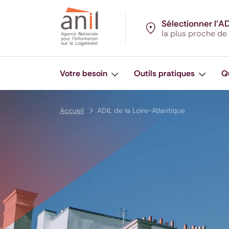
Aller au contenu
Aller à la navigation principale
Aller menu pied de page
Sélectionner l’A
la plus proche de
Votre besoin
Outils pratiques
Q
Accueil
ADIL de la Loire-Atlantique