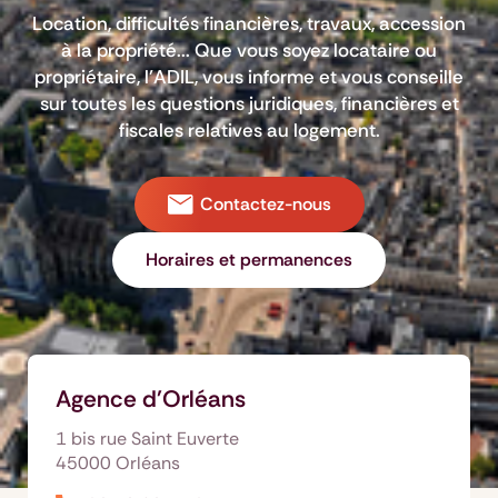
Location, difficultés financières, travaux, accession
à la propriété... Que vous soyez locataire ou
propriétaire, l’ADIL, vous informe et vous conseille
sur toutes les questions juridiques, financières et
fiscales relatives au logement.
Contactez-nous
Horaires et permanences
Agence d'Orléans
1 bis rue Saint Euverte
45000 Orléans