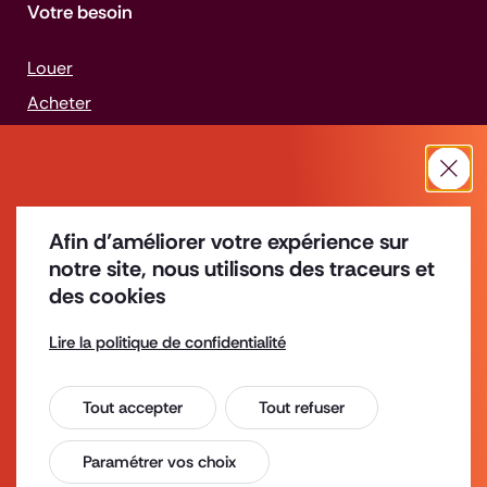
Votre besoin
Louer
Acheter
Construire
Rénover
Ferm
Gérer un bien
L’accès aux locaux de l’agence
Afin d’améliorer votre expérience sur
Faire face aux difficultés
de Strasbourg s’effectue
notre site, nous utilisons des traceurs et
des cookies
depuis le n° 46 de la rue du
Jeu-des-Enfants pendant la
Lire la politique de confidentialité
Offres d'emploi
durée des travaux au rez-de-
Enquête de satisfaction
chaussée du bâtiment.
Tout accepter
Tout refuser
Espace Presse
Contact
Mentions légales
Paramétrer vos choix
Plan d'accès
Accessibilité : non conforme