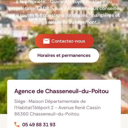
à la propriété... Que vous soyez locataire ou
propriétaire, l’ADIL, vous informe et vous conseille
pour toutes les questions juridiques, financières et
fiscales relatives au logement.
Contactez-nous
Horaires et permanences
Agence de Chasseneuil-du-Poitou
Siège : Maison Départementale de
l'HabitatTéléport 2 - Avenue René Cassin
86360 Chasseneuil-du-Poitou
05 49 88 31 93