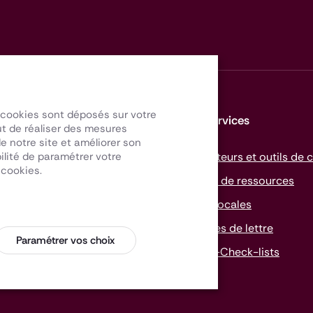
s cookies sont déposés sur votre
Le réseau des ADIL
Nos services
but de réaliser des mesures
 notre site et améliorer son
ilité de paramétrer votre
Qu’est-ce que l’ANIL ?
Simulateurs et outils de c
 cookies.
Réseau des ADIL
Centre de ressources
Toutes nos actualités
Aides locales
Modèles de lettre
Paramétrer vos choix
Mémo-
Check-lists