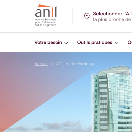
Aller au contenu
Aller à la navigation principale
Aller menu pied de page
Sélectionner l’A
la plus proche de
Votre besoin
Outils pratiques
Q
Accueil
ADIL de la Martinique