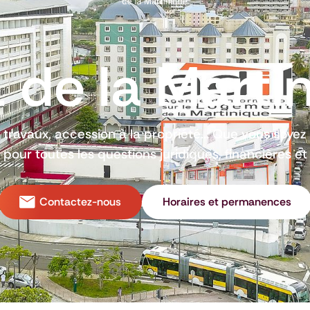
 de la Marti
, travaux, accession à la propriété... Que vous soyez 
pour toutes les questions juridiques, financières et
Contactez-nous
Horaires et permanences