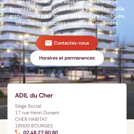
à la propriété... Que vous soyez locataire ou
propriétaire, l’ADIL vous informe et vous conseille
gratuitement pour toutes les questions juridiques,
financières et fiscales relatives au logement.
Contactez-nous
Horaires et permanences
ADIL du Cher
Siège Social
17 rue Henri Dunant
CHER HABITAT
18000 BOURGES
02.48.27.80.80