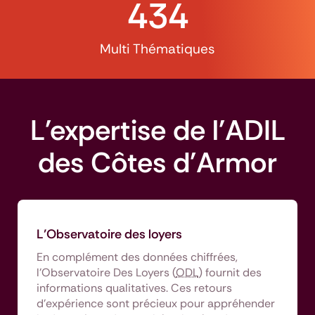
434
Multi Thématiques
L'expertise de l'ADIL
des Côtes d'Armor
L’Observatoire des loyers
En complément des données chiffrées,
l’Observatoire Des Loyers (
ODL
) fournit des
informations qualitatives. Ces retours
d’expérience sont précieux pour appréhender