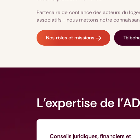
Partenaire de confiance des acteurs du log
associatifs - nous mettons notre connaissanc
Nos rôles et missions
Télécha
L'expertise de l'A
Conseils juridiques, financiers et