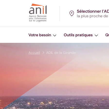
Aller au contenu
Aller à la navigation principale
Aller menu pied de page
Sélectionner l’A
la plus proche de
Votre besoin
Outils pratiques
Q
Accueil
ADIL de la Gironde