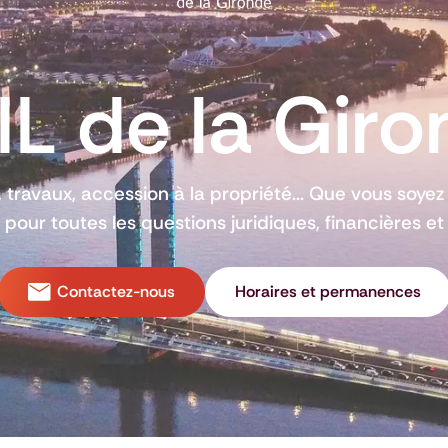
L de la Gir
s, travaux, accession à la propriété... Que vous soyez 
pour toutes les questions juridiques, financières et
Contactez-nous
Horaires et permanences