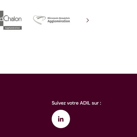
Voir la diapositive sui
Suivez votre ADIL sur :