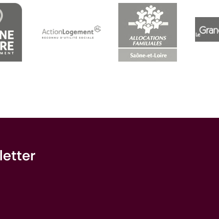
s financent et nous soutiennent
letter