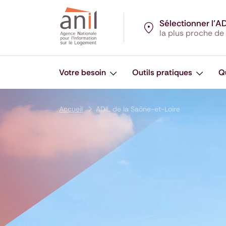
Aller au contenu
Aller à la navigation principale
Aller menu pied de page
Sélectionner l’A
la plus proche de
Votre besoin
Outils pratiques
Q
Accueil
ADIL de la Saône-et-Loire