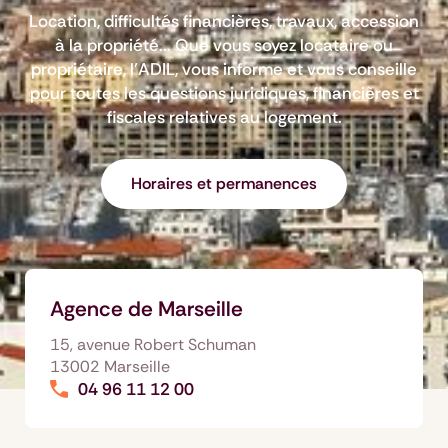
Location, difficultés financières, travaux, accession
à la propriété... Que vous soyez locataire ou
propriétaire, l’ADIL, vous informe et vous conseille
pour toutes les questions juridiques, financières et
fiscales relatives au logement.
Horaires et permanences
Agence de Marseille
15, avenue Robert Schuman
13002 Marseille
04 96 11 12 00