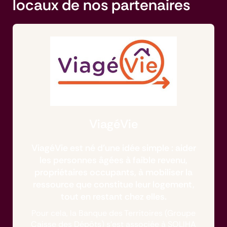
locaux de nos partenaires
ViagéVie
ViagéVie est né d’une idée simple : aider
les personnes âgées à faible revenu,
propriétaires occupants, à mobiliser la
ressource que constitue leur logement,
tout en restant chez elles.
Pour cela, la Banque des Territoires (Groupe
Caisse des Dépôts) s’est associée à
SOLIHA