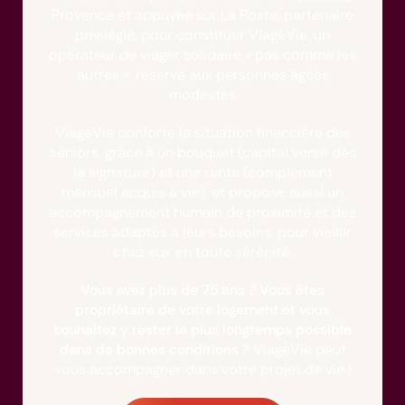
Provence et appuyée sur La Poste, partenaire
privilégié, pour constituer ViagéVie, un
opérateur de viager solidaire « pas comme les
autres », réservé aux personnes âgées
modestes
ViagéVie conforte la situation financière des
séniors, grâce à un bouquet (capital versé dès
la signature) et une rente (complément
mensuel acquis à vie), et propose aussi un
accompagnement humain de proximité et des
services adaptés à leurs besoins, pour vieillir
chez eux en toute sérénité.
Vous avez plus de 75 ans ? Vous êtes
propriétaire de votre logement et vous
souhaitez y rester le plus longtemps possible
dans de bonnes conditions ?
ViagéVie peut
vous accompagner dans votre projet de vie !