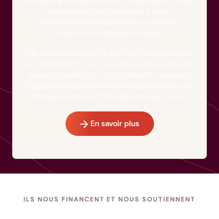
accéder à un logement ou s’y maintenir, ou qui
se trouvent ponctuellement dans
l’impossibilité d’assumer leurs impayés
d’électricité, de gaz ou d’eau.
Par délibération du 24 juin 2026, la métropole
Aix-Marseille Provence a mis en place une aide
exceptionnelle du Fonds Solidarité Logement
(
FSL
) pour le paiement de la régularisation des
charges locatives 2025 dans le parc social.
En savoir plus
ILS NOUS FINANCENT ET NOUS SOUTIENNENT