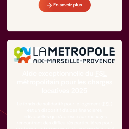
En savoir plus
Aide exceptionnelle du
FSL
métropolitain pour les charges
locatives 2025
Le fonds de solidarité pour le logement (
FSL
)
est un dispositif d’aides financières
individuelles qui s’adresse aux ménages
rencontrant des difficultés particulières pour