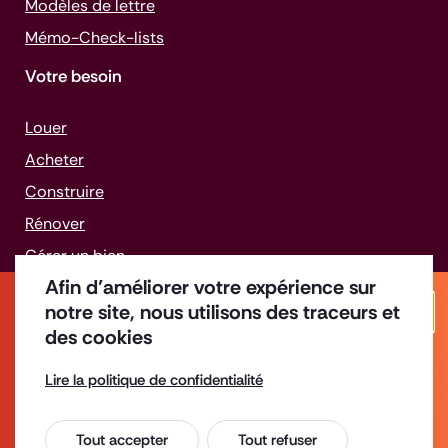
Modèles de lettre
Mémo-
Check-lists
Votre besoin
Louer
Acheter
Construire
Rénover
Gérer un bien
Afin d’améliorer votre expérience sur
Faire face aux difficultés
notre site, nous utilisons des traceurs et
Ferm
des cookies
Fermeture estivale
Lire la politique de confidentialité
Offres d'emploi
Enquête de satisfaction
Les bureaux de l'ADIL93 seront fermés du
Tout accepter
Tout refuser
Espace Presse
lundi 10 au vendredi 14 août inclus.